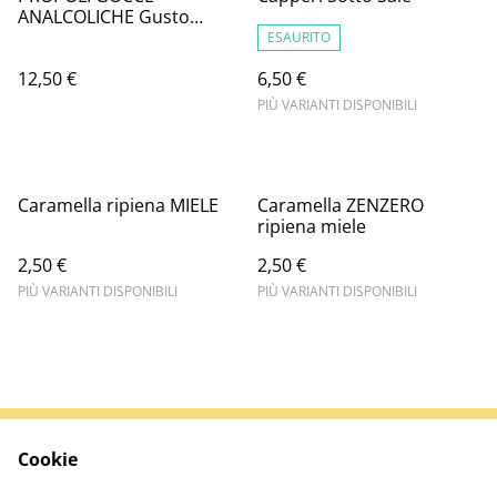
ANALCOLICHE Gusto
Arancio - Propoli
ESAURITO
Analcolica e Echinacea
12,50 €
6,50 €
PIÙ VARIANTI DISPONIBILI
Caramella ripiena MIELE
Caramella ZENZERO
ripiena miele
2,50 €
2,50 €
PIÙ VARIANTI DISPONIBILI
PIÙ VARIANTI DISPONIBILI
Cookie
Contattaci
Termini legali
Informativa sulla
Politica sui Cookie