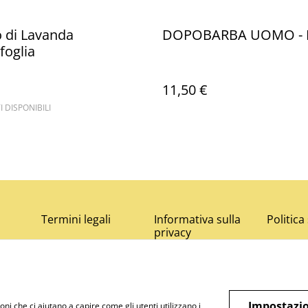
o di Lavanda
DOPOBARBA UOMO - 
foglia
11,50 €
I DISPONIBILI
Termini legali
Informativa sulla
Politica
privacy
Impostazio
oni che ci aiutano a capire come gli utenti utilizzano i