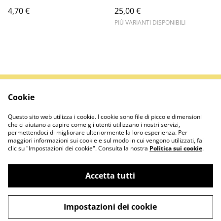
4,70 €
25,00 €
PIÙ VARIANTI DISPONIBILI
Cookie
Contattaci
Termini legali
Informativa sulla
Politica sui Cookie
Questo sito web utilizza i cookie. I cookie sono file di piccole dimensioni
privacy
che ci aiutano a capire come gli utenti utilizzano i nostri servizi,
permettendoci di migliorare ulteriormente la loro esperienza. Per
maggiori informazioni sui cookie e sul modo in cui vengono utilizzati, fai
clic su "Impostazioni dei cookie". Consulta la nostra
Politica sui cookie
.
Accetta tutti
©
2026
Apicoltura Andrea Boffa
Impostazioni dei cookie
powered by